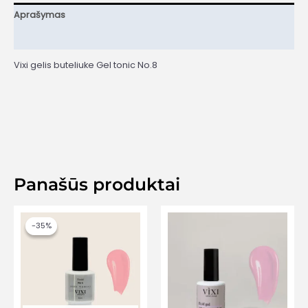
Aprašymas
Papildoma informacija
Vixi gelis buteliuke Gel tonic No.8
Panašūs produktai
-35%
-35%