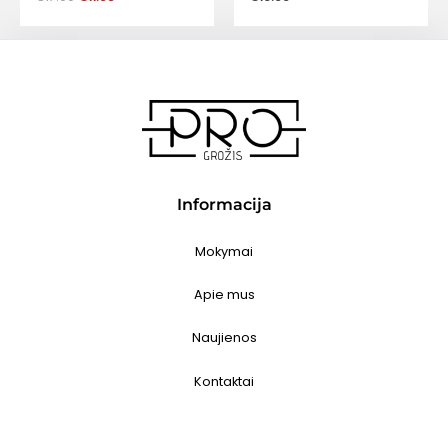
price
price
was:
is:
€17.00.
€11.05.
Informacija
Mokymai
Apie mus
Naujienos
Kontaktai