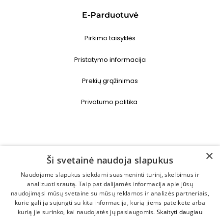
E-Parduotuvė
Pirkimo taisyklės
Pristatymo informacija
Prekių grąžinimas
Privatumo politika
Kontaktai
×
Ši svetainė naudoja slapukus
+370 646 29884
Naudojame slapukus siekdami suasmeninti turinį, skelbimus ir
analizuoti srautą. Taip pat dalijamės informacija apie jūsų
naudojimąsi mūsų svetaine su mūsų reklamos ir analizės partneriais,
info@progrozis.lt
kurie gali ją sujungti su kita informacija, kurią jiems pateikėte arba
kurią jie surinko, kai naudojatės jų paslaugomis.
Skaityti daugiau
Islandijos pl. 32, MEGA