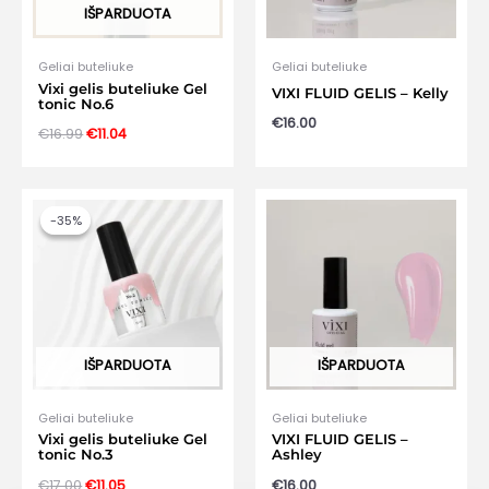
IŠPARDUOTA
Geliai buteliuke
Geliai buteliuke
Vixi gelis buteliuke Gel
VIXI FLUID GELIS – Kelly
tonic No.6
€
16.00
Original
Current
€
16.99
€
11.04
price
price
was:
is:
€16.99.
€11.04.
-35%
-35%
IŠPARDUOTA
IŠPARDUOTA
Geliai buteliuke
Geliai buteliuke
Vixi gelis buteliuke Gel
VIXI FLUID GELIS –
tonic No.3
Ashley
Original
Current
€
17.00
€
11.05
€
16.00