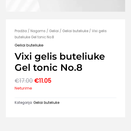
Pradžia
/
Nagams
/
Geliai
/
Geliai buteliuke
/ Vixi gelis
buteliuke Gel tonic No.8
Geliai buteliuke
Vixi gelis buteliuke
Gel tonic No.8
Original
Current
€
17.00
€
11.05
price
price
Neturime
was:
is:
€17.00.
€11.05.
Kategorija:
Geliai buteliuke