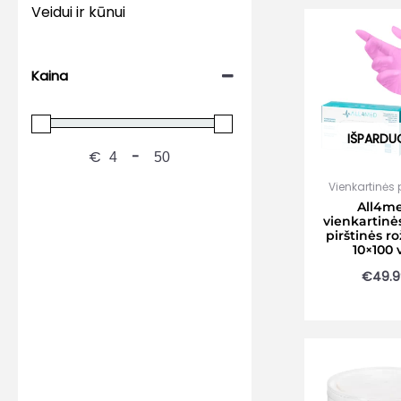
Veidui ir kūnui
Kaina
IŠPARDU
€
-
Vienkartinės p
All4m
vienkartinės
pirštinės ro
10×100 
€
49.