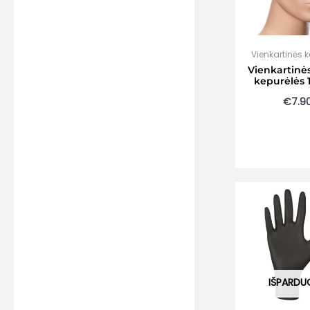
Vienkartinės 
Vienkartinė
kepurėlės 
€
7.9
IŠPARDU