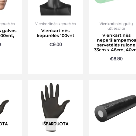
kepurėlės
Vienkartinės kepurėlės
Vienkartiniai gultų
užtiesalai
s galvos
Vienkartinės
Vienkartinės
100vnt,
kepurėlės 100vnt
neperšlampamos
0
€
9.00
servetėlės rulone
33cm x 48cm, 40v
€
6.80
OTA
IŠPARDUOTA