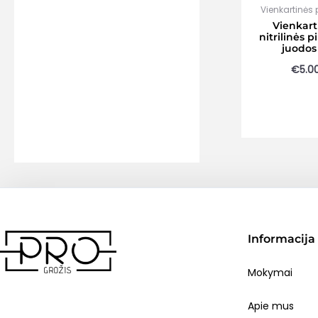
Vienkartinės p
Vienkart
nitrilinės p
juodos
€
5.0
Informacija
Mokymai
Apie mus