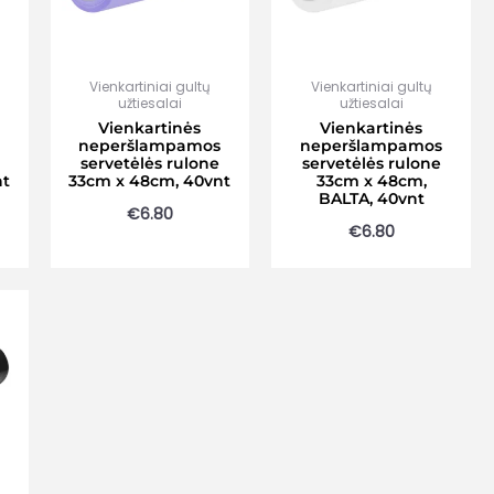
Vienkartiniai gultų
Vienkartiniai gultų
užtiesalai
užtiesalai
Vienkartinės
Vienkartinės
neperšlampamos
neperšlampamos
servetėlės rulone
servetėlės rulone
nt
33cm x 48cm, 40vnt
33cm x 48cm,
BALTA, 40vnt
€
6.80
€
6.80