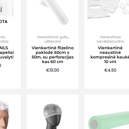
OTA
inės
Vienkartiniai gultų
Vienkartinės
,vatos
užtiesalai
servetėlės,vatos
AILS
Vienkartinė flizelino
Vienkartinė
lapeliai
paklodė 60cm x
neaustinė
uvalyti
50m, su perforacijas
kompresinė kauk
kas 60 cm
10 vnt
0
€
13.00
€
4.50