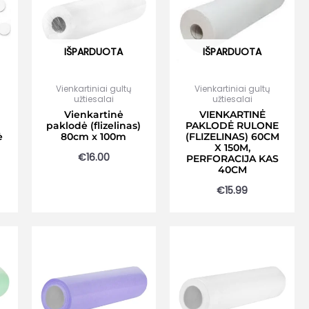
IŠPARDUOTA
IŠPARDUOTA
Vienkartiniai gultų
Vienkartiniai gultų
užtiesalai
užtiesalai
Vienkartinė
VIENKARTINĖ
paklodė (flizelinas)
PAKLODĖ RULONE
ė
80cm x 100m
(FLIZELINAS) 60CM
X 150M,
€
16.00
PERFORACIJA KAS
40CM
€
15.99