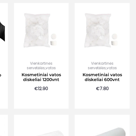
Vienkartinės
Vienkartinės
servetėlės,vatos
servetėlės,vatos
Kosmetiniai vatos
Kosmetiniai vatos
o
diskeliai 1200vnt
diskeliai 600vnt
€
12.90
€
7.80