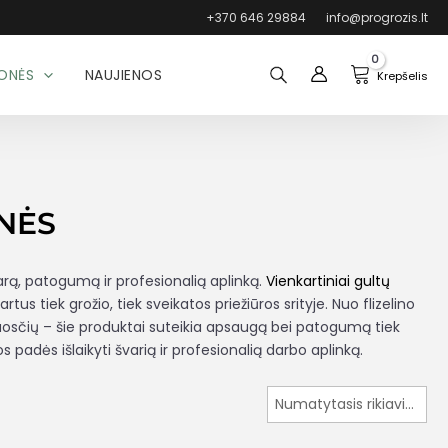
+370 646 29884
info@progrozis.lt
MONĖS
NAUJIENOS
ONĖS
varą, patogumą ir profesionalią aplinką.
Vienkartiniai gultų
tus tiek grožio, tiek sveikatos priežiūros srityje. Nuo flizelino
nkšluosčių – šie produktai suteikia apsaugą bei patogumą tiek
s padės išlaikyti švarią ir profesionalią darbo aplinką.