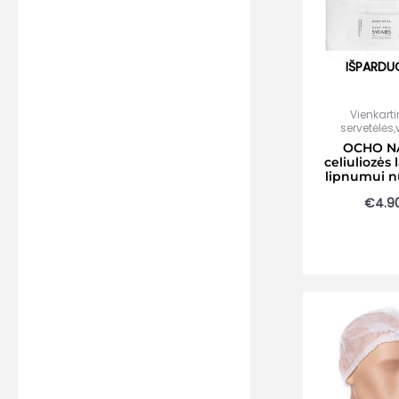
IŠPARDU
Vienkart
servetėlės
OCHO N
celiuliozės 
lipnumui n
€
4.9