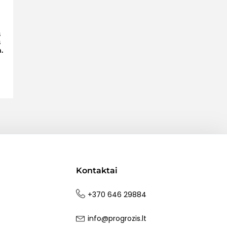
s
s
.
Kontaktai
+370 646 29884
info@progrozis.lt