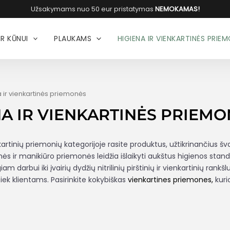
Užsakymams nuo 50 eur pristatymas
NEMOKAMAS!
IR KŪNUI
PLAUKAMS
HIGIENA IR VIENKARTINĖS PRIE
 ir vienkartinės priemonės
NA IR VIENKARTINĖS PRIEM
kartinių priemonių kategorijoje rasite produktus, užtikrinančius š
nės ir manikiūro priemonės leidžia išlaikyti aukštus higienos standar
am darbui iki įvairių dydžių nitrilinių pirštinių ir vienkartinių ra
iek klientams. Pasirinkite kokybiškas
vienkartines priemones,
kurio