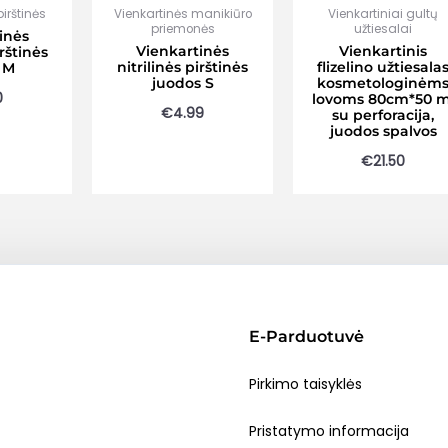
irštinės
Vienkartinės manikiūro
Vienkartiniai gultų
priemonės
užtiesalai
inės
Vienkartinės
Vienkartinis
irštinės
nitrilinės pirštinės
flizelino užtiesala
 M
juodos S
kosmetologinėm
0
lovoms 80cm*50 m
€
4.99
su perforacija,
juodos spalvos
€
21.50
E-Parduotuvė
Pirkimo taisyklės
Pristatymo informacija