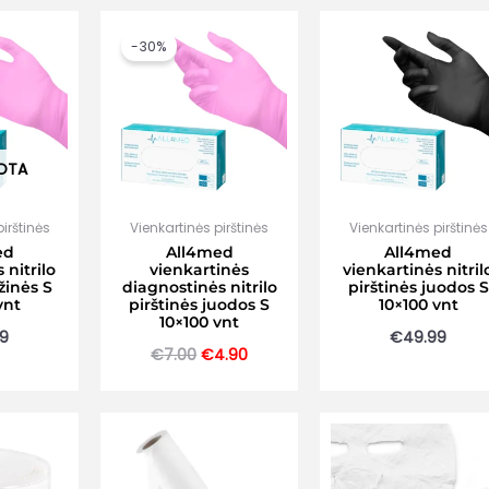
-30%
OTA
irštinės
Vienkartinės pirštinės
Vienkartinės pirštinės
ed
All4med
All4med
 nitrilo
vienkartinės
vienkartinės nitril
žinės S
diagnostinės nitrilo
pirštinės juodos S
vnt
pirštinės juodos S
10×100 vnt
10×100 vnt
99
€
49.99
Original
Current
€
7.00
€
4.90
price
price
was:
is:
€7.00.
€4.90.