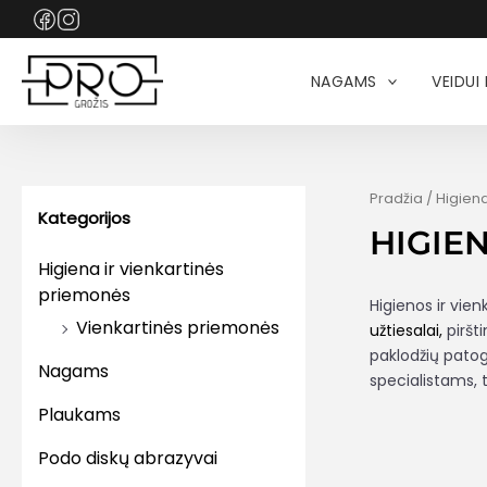
Pereiti
prie
turinio
NAGAMS
VEIDUI 
Pradžia
/ Higiena
Kategorijos
HIGIE
Higiena ir vienkartinės
priemonės
Higienos ir vien
Vienkartinės priemonės
užtiesalai,
piršti
paklodžių patogi
Nagams
specialistams, t
Plaukams
Podo diskų abrazyvai