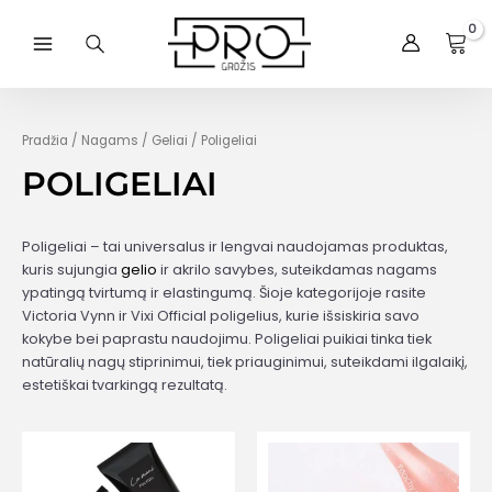
Pereiti
prie
Main
turinio
Menu
Pradžia
/
Nagams
/
Geliai
/ Poligeliai
POLIGELIAI
Poligeliai – tai universalus ir lengvai naudojamas produktas,
kuris sujungia
gelio
ir akrilo savybes, suteikdamas nagams
ypatingą tvirtumą ir elastingumą. Šioje kategorijoje rasite
Victoria Vynn ir Vixi Official poligelius, kurie išsiskiria savo
kokybe bei paprastu naudojimu. Poligeliai puikiai tinka tiek
natūralių nagų stiprinimui, tiek priauginimui, suteikdami ilgalaikį,
estetiškai tvarkingą rezultatą.