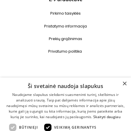
Pirkimo taisyklės
Pristatymo informacija
Prekių grąžinimas
Privatumo politika
Kontaktai
×
Ši svetainė naudoja slapukus
+370 646 29884
Naudojame slapukus siekdami suasmeninti turinį, skelbimus ir
analizuoti srautą. Taip pat dalijamės informacija apie jūsų
naudojimąsi mūsų svetaine su mūsų reklamos ir analizės partneriais,
info@progrozis.lt
kurie gali ją sujungti su kita informacija, kurią jiems pateikėte arba
kurią jie surinko, kai naudojatės jų paslaugomis.
Skaityti daugiau
Islandijos pl. 32, MEGA
BŪTINIEJI
VEIKIMĄ GERINANTYS