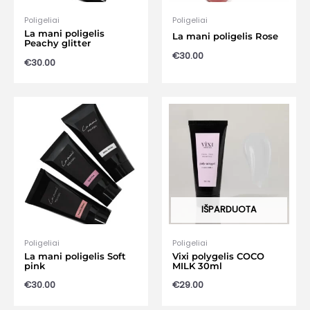
Poligeliai
Poligeliai
La mani poligelis
La mani poligelis Rose
Peachy glitter
€
30.00
€
30.00
IŠPARDUOTA
Poligeliai
Poligeliai
La mani poligelis Soft
Vixi polygelis COCO
pink
MILK 30ml
€
30.00
€
29.00